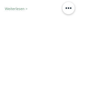
Weiterlesen >
Diese Veranstaltung teilen
Fachdienst für ambulante
Hilfen, Kirsten Dahmen gGmbH
Poststraße 2 | 54634 Bitburg