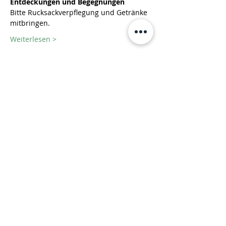
Entdeckungen und Begegnungen
Bitte Rucksackverpflegung und Getränke 
mitbringen.
Weiterlesen >
Diese Veranstaltung teilen
Fachdienst für ambulante
Hilfen, Kirsten Dahmen gGmbH