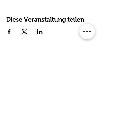
Diese Veranstaltung teilen
Fachdienst für ambulante
Hilfen, Kirsten Dahmen gGmbH
Poststraße 2 | 54634 Bitburg
T
elefon:
0
6561 - 94 88 450
06561 - 94 88 451
Fax:
E-Mail:
info@fachdienst-ambulante-hilfen.de