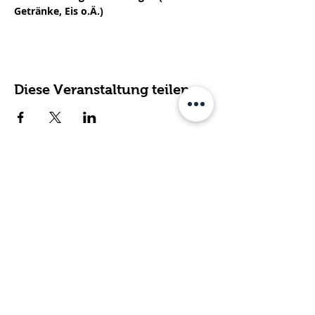
Getränke, Eis o.Ä.)
Diese Veranstaltung teilen
Fachdienst für ambulante
Hilfen, Kirsten Dahmen gGmbH
Poststraße 2 | 54634 Bitburg
T
elefon:
0
6561 - 94 88 450