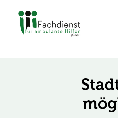
Stad
mögl