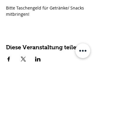
Bitte Taschengeld für Getränke/ Snacks 
mitbringen!
Diese Veranstaltung teilen
Fachdienst für ambulante
Hilfen, Kirsten Dahmen gGmbH
Poststraße 2 | 54634 Bitburg